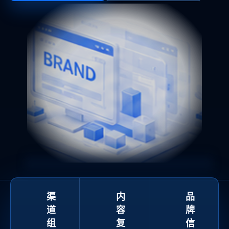
渠
内
品
道
容
牌
组
复
信