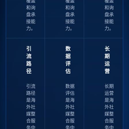
覆盖
覆盖
覆盖
和询
和询
和询
盘承
盘承
盘承
接能
接能
接能
力。
力。
力。
引
数
长
流
据
期
路
评
运
径
估
营
引流
数据
长期
路径
评估
运营
是海
是海
是海
外社
外社
外社
媒整
媒整
媒整
合服
合服
合服
务中
务中
务中